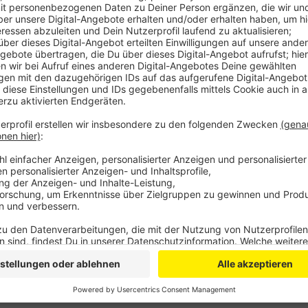
Die Bahn erneuert beide Bahnsteige des Bahnhofs
komplett barrierefrei sein. Und mit neuer Beleu
Komfort bieten.
Die Arbeiten werden laut Bahn voraussichtlich b
Millionen Euro kosten.
Veröffentlicht:
Mittwoch, 26.02.2020 17:41
Anzeige