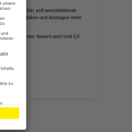
 in Dahlem. Der soll anschließende
chtung, Sitzbänken und Anzeigen mehr
is in den Sommer dauern und rund 2,5