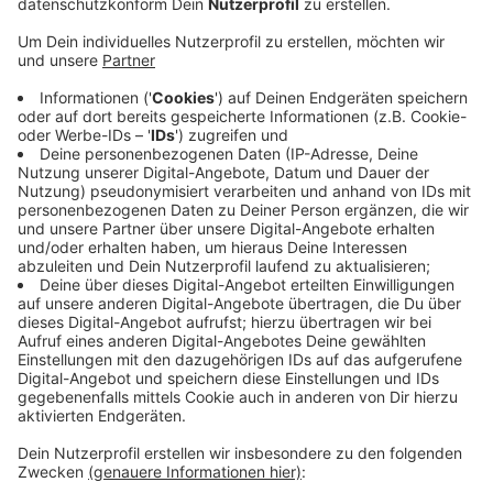
Veröffentlicht:
Freitag, 20.10.2023 12:34
Anzeige
Nach ersten Angaben der Polizei war eine Frau mit
ihrem Auto in den Gegenverkehr geraten. Sie kam aus
Richtung Vogelsang und stieß mit dem Fahrschulauto
zusammen. Die Frau und die drei Insassen des
Fahrschulautos wurden verletzt, wie schwer ist noch
unklar.
Die B266 war über den Mittag zwischen dem
Kreisverkehr Vogelsang und Einruhr voll gesperrt – ist
inzwischen aber wieder frei.
Anzeige