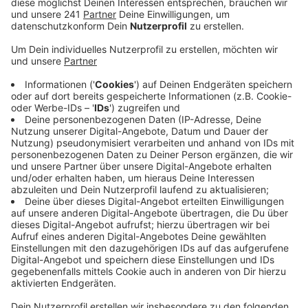
Anzeige
Auf regennasser Fahrbahn die Kontrolle
verloren
Anzeige
Am Mittwochabend (23. April) ereignete sich auf der
B266 zwischen Kommern und Firmenich ein Unfall, bei
dem eine 20-jährige Mechernicherin leicht verletzt
wurde. Aufgrund eines Regenschauers verlor sie die
Kontrolle über ihr Auto, berichtet die Polizei. Die
Strecke musste während des Feierabendverkehrs
gesperrt werden, um auslaufende Betriebsmittel
aufzunehmen und die Unfallstelle zu sichern. Dies