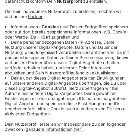
Anzeige
Nach Angaben der Kreispolizei Euskirchen hatte eine
Autofahrerin auf der L115 zwischen Tondorf und
Engelgau gegen 8:30 Uhr gewendet. Dabei habe sie
den ihr entgegenkommenden Motorradfahrer
übersehen. Der Mann ist daraufhin in die Seite des
wendenden Autos gekracht und gestürzt.
Die L115 zwischen Tondorf und Engelgau war am
Samstag für über vier Stunden gesperrt.
Unfallexperten der Kölner Polizei haben an der
Unfallstelle Spuren gesichert.
Anzeige