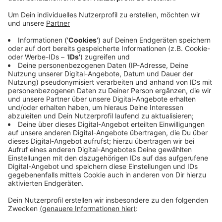
Veröffentlicht:
Freitag, 15.03.2024 13:21
Anzeige
Als sie zu ihrem Auto zurückkehrte, stellte sie ihre
Handtasche auf dem Beifahrersitzt ab. Dabei wurde
sie von einem Unbekannten angesprochen. Der Mann
machte die Frau auf Heftzwecken aufmerksam, die
offenbar hinter ihren Autoreifen lagen. Während die
Frau dann die Heftzwecken einsammelte, entwendete
der Dieb ihre Geldbörse aus der Handtasche. Der Mann
konnte dann anschließend fliehen.
Anzeige