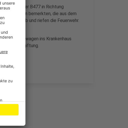
:30 Uhr auf der B477 in Richtung
 Fahrt Flammen bemerkten, die aus dem
traßenrand ab und riefen die Feuerwehr.
einem Retungswagen ins Krankenhaus
Rauchgasvergiftung.