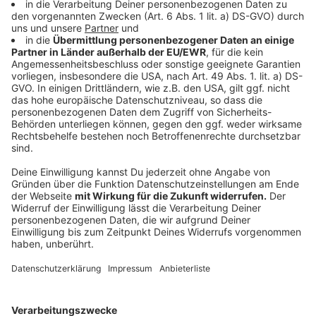
geben. Angesichts der hohen Verkehrsbelastungen
und der verengten Baustellenführung wird es aber
auch sonst immer wieder zu Staus kommen.
Anzeige
A59 bei Monheim und Düsseldorf Süd
Anzeige
Wegen Straßenschäden gilt dort Tempo 80 - erst
2026 soll die Sanierung auf dem zwölf Kilometer
langen Abschnitt beginnen. Bis dahin können auch
weiterhin kurzfristige Sperrungen erforderlich sein.
Dann ist auf den Umleitungsstrecken der A3 und A46
mit besonderen Engpässen zu rechen.
Anzeige