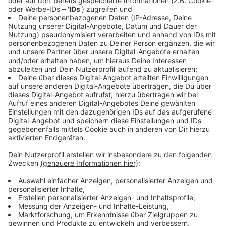
gebaut. Auch die Brücke, die über den Rhein-Herne-
Kanal führt, ist nur eingeschränkt tragfähig und daher
für schwere Lastwagen gesperrt. Wie die
Verkehrszentrale Leverkusen mitteilt, fahren dort
täglich knapp 100.000 Fahrzeuge.
Anzeige
A45 bei Lüdenscheid
Anzeige
Der Ersatzneubau Talbrücke Rahmede schreitet voran
- und sorgt regelmäßig für Staus. Der Fernverkehr
sollte die großräumigen Umleitungen über die A1 und
A3 (über Köln) sowie über die A44 und A7 (über Kassel)
nutzen.
Anzeige