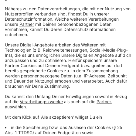
©
picture alliance/dpa | Markus Klümper
Die alte Talbrücke Rahmede sorgt rund um die A45 bei
Lüdenscheid regelmäßig für Staus.
Anzeige
A57 an der Anschlussstelle Krefeld-Oppum
und Autobahnkreuz Meerbusch
Anzeige
Der Streckenabschnitt wird bis Anfang 2028
sechsstreifig ausgebaut, inklusive Neubau von
Lärmschutzwänden und Entwässerungsanlagen. Im
Frühjahr 2025 soll es kurzzeitige Vollsperrungen