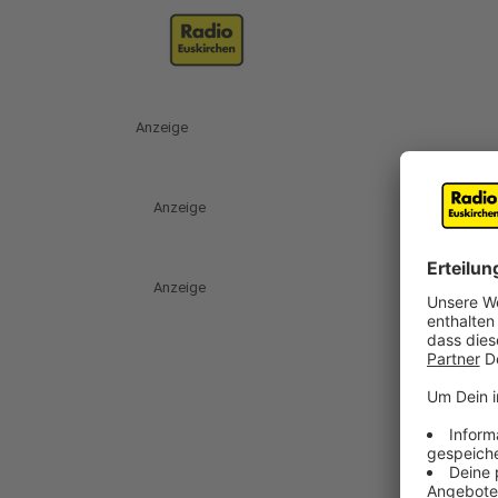
Anzeige
Anzeige
Anzeige