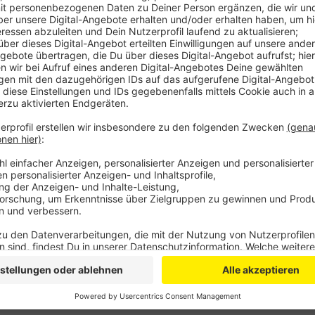
Die Polizei berichtet, dass der Fahrer, ein 22-Jährige
Airbags haben demnach bei dem Unfall ausgelöst. Der
nach Bonn gebracht.
Er war offenbar von Erp in Richtung Zülpich unterw
ist, wird jetzt von der Polizei untersucht. Die Streck
Unfallaufnahme gesperrt.
Anzeige