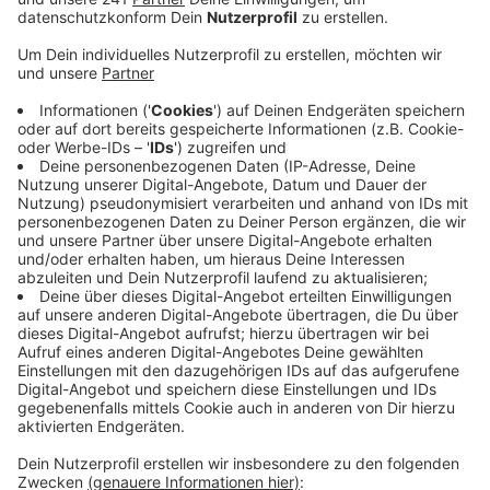
Angaben des Bürgermeisters ab dem
Freitagmittag die Besucher abgewiesen werden.
Der Parkplatz war voll. Alle Autos, die zum See
wollten, wurden schon direkt an der Bundesstraße
weitergeleitet. Der Bürgermeister bittet, den
Kronenburger See am Freitag und am Samstag
nicht anzufahren.
Wegen der Corona-Pandemie ist das Parkplatz-
Angebot am Kronenburger See begrenzt. Es soll
am See nicht zu eng werden.
Auch die Freibäder haben am heißen Freitag einen
Ansturm erwartet. Die Online-Tickets für das
Waldfreibad an der Steinbachtalsperre bei
Euskirchen waren ausverkauft.
Veröffentlicht:
Freitag, 31.07.2020 16:13