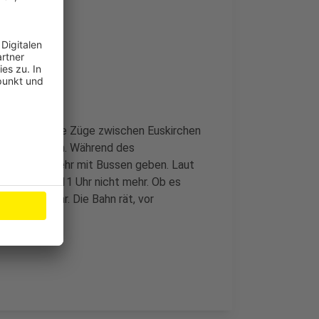
ag auch keine Züge zwischen Euskirchen
lte Bauarbeiten. Während des
nersatzverkehr mit Bussen geben. Laut
tung Kall ab 11 Uhr nicht mehr. Ob es
st noch unklar. Die Bahn rät, vor
n.