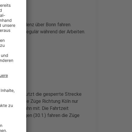
 Köln und Koblenz über Bonn fahren.
n. Die fährt regulär während der Arbeiten.
e. Die Bahn nutzt die gesperrte Strecke
.1.) fahren die Züge Richtung Köln nur
, teilt die Bahn mit. Die Fahrtzeit
 Freitagmorgen (30.1.) fahren die Züge