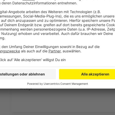
Anzeige
Ungeplante Überraschung
Anzeige
Wie die Bahn bekannt gegeben hat, werden am Mont
und Kall fahren. Grund dafür sind nicht fertiggestel
morgendlichen Berufsverkehrs wird es einen Schiene
der DB-App funktioniert dieser aber vor allem in Rich
dabei bleibt und wie lange die Sperrung dauern wird, i
Fahrtantritt die Verbindung noch einmal zu überprüfe
Anzeige