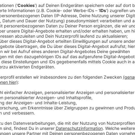
Anzeige
Das betrifft für eine Woche alle Züge, die zwischen
Allerdings nicht die S23 zwischen Euskirchen und Bon
Anzeige
Busverkehr zwischen Köln und Erftstadt
Anzeige
Betroffen sein werden aber die Züge der Eifelstreck
nämlich auch für Gleisarbeiten. Ab Montagmorgen (26
noch bis Erftstadt. Ab da geht’s nur mit Bussen weiter
verlängert sich damit um eine halbe Stunde Minimum.
dann wieder normal.