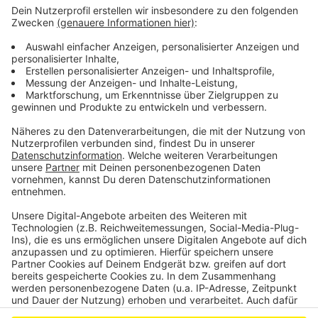
Vorsicht geboten, so die Kreisverwaltung.
Im ganzen Kreisgebiet sind außerdem
Geflügelausstellungen, Börsen oder Märkte, auch noch
weiterhin verboten. Seit Ende September wurde der
Erreger der Vogelgrippe in mehreren Geflügelbetrieben
in Nordrhein-Westfalen nachgewiesen. Auch bei
mehreren Wildvögeln wurde die Krankheit entdeckt.
Anzeige
Anzeige
Anzeige