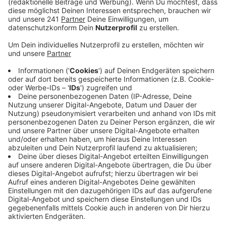
Anzeige
Auch wenn jetzt kein aktueller Fall dazugekommen ist,
bleiben die Sicherheitsmaßnahmen für Geflügel im
Kreis Euskirchen weiterhin bestehen. Das hat die
Kreisverwaltung auf Radio Euskirchen Anfrage
bestätigt. Die Allgemeinverfügung, die sonst heute
ausgelaufen wäre, wird um einen Monat verlängert.
Damit gilt das Aufstallungsgebot im Raum Euskirchen-
Kuchenheim jetzt bis zum 20. Februar.
Das bedeutet, Geflügel muss hier in einem Stall
untergebracht werden, sodass es möglichst nicht mit
Wildvögeln in Kontakt kommt. In Kuchenheim sitzt mit
dem Eierhof Hennes einer der größten, kommerziellen
Geflügel-Betriebe im Kreis. Hier sei also besondere