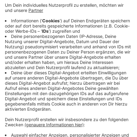
Euskirchener Polizei am Donnerstag mitgeteilt.
Der Autofahrer habe demnach wild gestikuliert, um
den Busfahrer auf einen Motorbrand aufmerksam
zu machen. Der Busfahrer stoppte den Bus,
entdeckte den Rauch und forderte alle Schüler auf,
den Bus zu verlassen. In der Zeit war ein
Tankstellenbesitzer schon mit einem Feuerlöscher
herbeigeeilt und konnte den Brand löschen. Nach
Polizeiaussagen hat es keine Verletzen gegeben.
Veröffentlicht:
Donnerstag, 30.01.2020 12:57
Anzeige
Anzeige