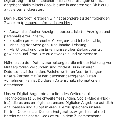
Atze Schröder - "Wat ne Woche" - Der
Podcast
Anzeige
Was macht der Künstler eigentlich, wenn er nicht auf
der Bühne oder vor der Kamera steht? Hier erfahren
wir es. Im Podcast "
Wat ne Woche
" erzählt Atze
Schröder die schönsten Geschichten, die lustigsten
Anekdoten, intime Geständnisse und haut natürlich
seine Lieblingspromis in die Pfanne, so wie wir ihn
kennen und lieben. Atze Schröder und sein ganz
persönlicher Wochenrückblick - so privat wie noch nie,
so lustig wie immer.
Anzeige