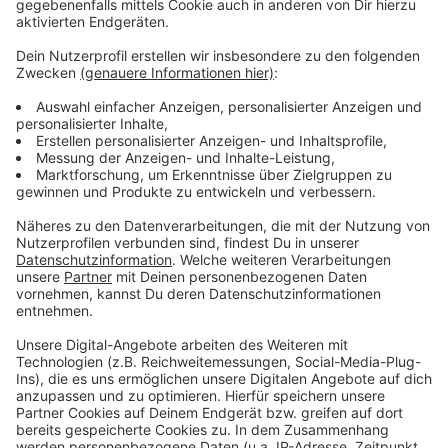
Podcast
Anzeige
Was macht der Künstler eigentlich, wenn er nicht auf
der Bühne oder vor der Kamera steht? Hier erfahren
wir es. Im Podcast "
Wat ne Woche
" erzählt Atze
Schröder die schönsten Geschichten, die lustigsten
Anekdoten, intime Geständnisse und haut natürlich
seine Lieblingspromis in die Pfanne, so wie wir ihn
kennen und lieben. Atze Schröder und sein ganz
persönlicher Wochenrückblick - so privat wie noch nie,
so lustig wie immer.
Anzeige
Anzeige