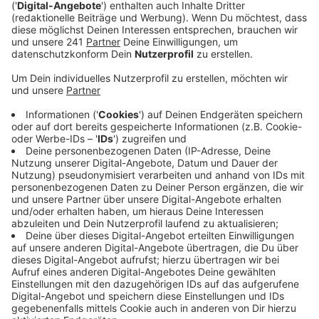
Veröffentlicht:
Donnerstag, 02.05.2024 03:23
Anzeige
Comedy
Atze Schröders Kaltstart 24:
"Staffelübergabe"