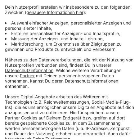
Wie wird euer Jahresstart 2024? Macht euch keine
Sorgen, alles wird gut! Auf rauer See braucht man
einen erfahrenen Kapitän, der einen in den sicheren
Hafen der guten Laune schippert. Atzes Mantra für ein
glückliches Leben: "Lass' mich mal machen." Also volle
Kraft voraus und viel Spaß bei Atze Schröders
Kaltstart 24.
Anzeige
Anzeige