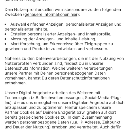
Anzeige
Der Sommer hat dieses Jahr lange auf sich warten
lassen. Aber der Spätsommer wird heiß, heißer,
Schröder! Schon zum Jahresanfang hat uns Atze mit
dem Kaltstart 24 begleitet und jetzt will er uns gut
gelaunt bis in den Herbst bringen. Atzes Mantra für ein
glückliches Leben: "Lass' mich mal machen." Also volle
Kraft voraus und viel Spaß bei Atze Schröders
Kaltstart 24.
Anzeige
Anzeige