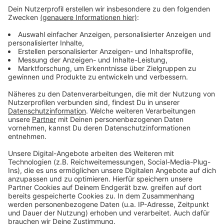
Wie wird euer Jahresstart 2024? Macht euch keine
Sorgen, alles wird gut! Auf rauer See braucht man
einen erfahrenen Kapitän, der einen in den sicheren
Hafen der guten Laune schippert. Atzes Mantra für ein
glückliches Leben: "Lass' mich mal machen." Also volle
Kraft voraus und viel Spaß bei Atze Schröders
Kaltstart 24.
Anzeige
Anzeige
Anzeige