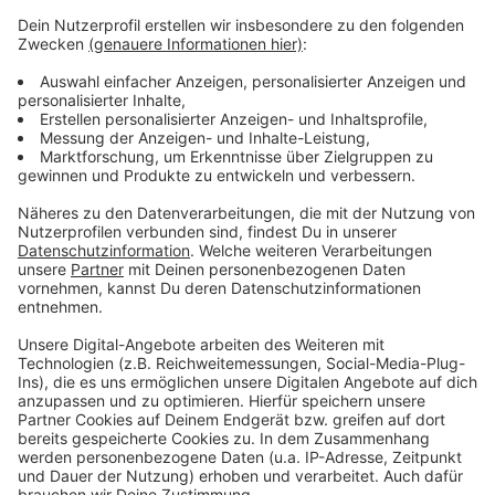
Wie wird euer Jahresstart 2024? Macht euch keine
Sorgen, alles wird gut! Auf rauer See braucht man
einen erfahrenen Kapitän, der einen in den sicheren
Hafen der guten Laune schippert. Atzes Mantra für ein
glückliches Leben: "Lass' mich mal machen." Also volle
Kraft voraus und viel Spaß bei Atze Schröders
Kaltstart 24.
Anzeige
Anzeige