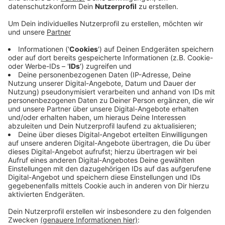
AOK macht sich das auch bei den Betrieben im
Kreis Euksirchen bemerkbar. Die Fehltage von
Arbeitnehmern wegen psychischer Erkrankungen
sind im Vergleich zu 2017 um gut sechs Prozent
gestiegen.
Über das gesamte Rheinland hinweg waren
Mitarbeiter im Autohandel, der Entsorgungs- und
Versicherungsbranchen sowie Erzieher und Lehrer
besonders stark betroffen. Als Grund nennt die
AOK unter anderem die gestiegenen
Anfordeurungen an die Arbeitnehmer. Eine
erfreuliche Entwicklung gibt es dagegen bei den
Muskel- und Skelett-Erkrankungen: hier ist die
Zahl der Fehltage zuletzt nach unten gegangen.
Veröffentlicht:
Montag, 25.03.2019 09:23
Anzeige