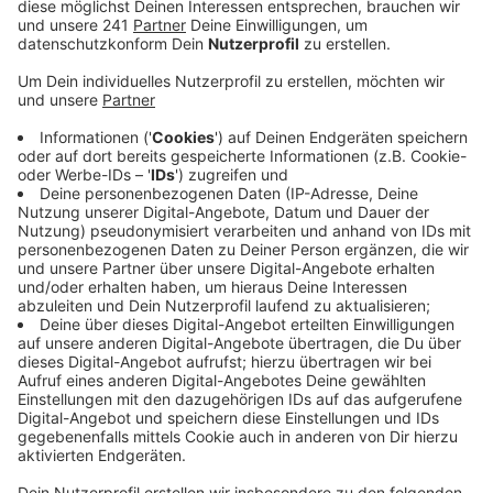
Veröffentlicht:
Montag, 29.06.2026 13:31
Anzeige
Das Apothekenmuseum sei ein wichtiger Beitrag zur
Bewahrung und der Vermittlung regionaler Geschichte,
sagt die Stadt Bad Münstereifel. Sie hebt besonders
das ehrenamtliche Engagement hervor, dass
maßgeblich zur Wiedereröffnung beigetragen habe.
Anzeige
Immer am Wochenende geöffnet
Anzeige