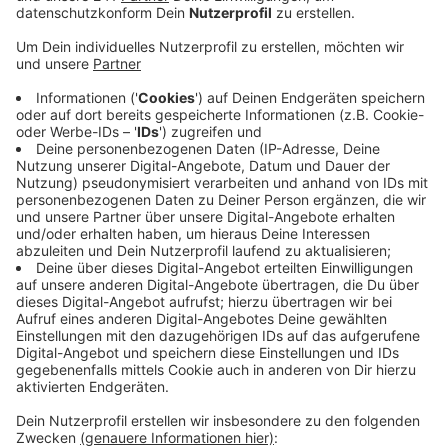
Veröffentlicht:
Dienstag, 12.04.2022 17:17
Anzeige
Wer sich unsicher ist, sollte auch jetzt beim Pollenflug
eher mal zum Schnelltest greifen. In den Apotheken
könnten sich Betroffene auch darüber Informieren, wie
eine Corona-Infektion von Allergiesymptomen zu
unterscheiden ist, heißt es. Allgemein geben diese
auch Tipps, wie sich Allergiker am besten vor
Pollenflug schützen. Beispielsweise sollte man sich
abends die Haare waschen, um an den Haaren
haftende Pollen nicht ins Bett zu tragen. Fenster
sollten dann geöffnet werden, wenn wenig Pollen
unterwegs sind. Auf dem Land sei das am späten
Abend. In Städten hingegen am frühen Morgen.
Anzeige