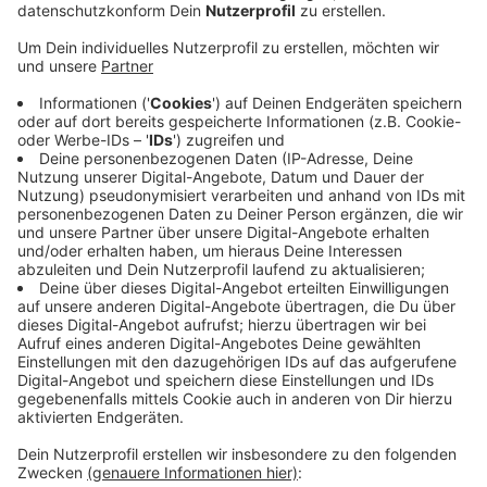
die Generationensportgruppe einen Sportraum für
Dorfbewohner aus. Jüngere kommen zum
Krafttraining, Ältere üben sich in Balance und
Beweglichkeit. Für den Preis bewerben können sich
laut AOK Nachbar-Initiativen, die
gesundheitsfördernde Projekte gestalten.
Veröffentlicht:
Montag, 06.09.2021 14:37
Anzeige
Mit jeweils 1.000 Euro werden zehn Projekte
gefördert, die die Lebensqualität im Dorf nachhaltig
stärken. Den Link zur Anmeldung gibt’s bei uns im
Internet. Anmeldungen für den Förderpreis sind
hier
möglich
.
Anzeige