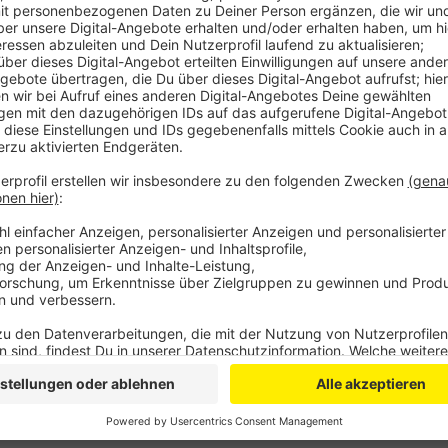
Das führte zu erhöhtem Grenzverkehr, zum Teil mit St
Parkplätzen vor den Geschäften – oft von Autos mit
dass es in Deutschland zwar ein Verkaufsverbot für 
Böller-Verbot. Wer also Feuerwerk hat, darf es – da
– auch abfeuern.
Anzeige