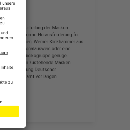
ng und die Verteilung der Masken
s sei eine enorme Herausforderung für
Kreis Euskirchen, Werner Klinkhammer aus
nur ein Personalausweis oder eine
eit zu einer Risikogruppe genüge,
r als die ihnen zustehende Masken
 Bundesvereinigung Deutscher
rang" und warnt vor langen