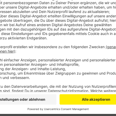
Anzeige
Die Apotheken müssen sich selbst um die Beschaffu
kümmern. Und das neben dem regulären Geschäft. Da
die Apotheken, sagt der Sprecher der Apotheker im 
Mechernich. Weil zur Abholung der Masken außerdem 
„nachvollziehbare Eigenauskunft“ über die Zugehörigk
befürchtet Kinkhammer, dass sich einige Kunden meh
abholen werden. Das sei nicht zu kontrollieren. Die
Apothekerverbände rechnet mit "enormem Kundenand
Warteschlangen.
Anzeige