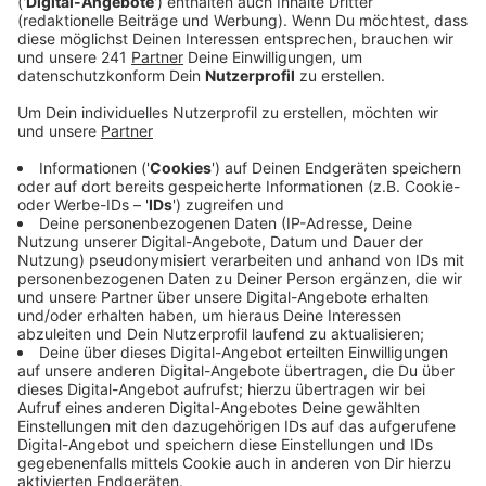
Veröffentlicht:
Freitag, 06.02.2026 18:10
Anzeige
Dieses Mal sind es Arbeiten an den Schienen, meldet
die Bahn. Deswegen können die Züge nur zwischen Kall
und Erftstadt fahren. Die Fahrzeit zum Kölner
Hauptbahnhof verlängert sich um rund eine halbe
Stunde.
Anzeige
SEV auch am Kanrevalswochenende
Anzeige