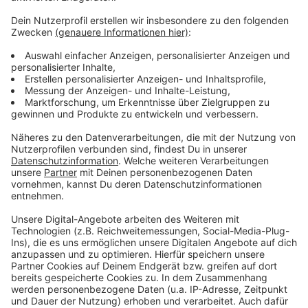
Besonders bitter wird es nächstes Wochenende. Denn
statt Sonderzügen zum Kölner Karneval wird es auch
am Karnevalswochenende von Freitagabend bis
Montagmorgen nur Ersatzbusse auf der Strecke
geben. Die Bahn hat angekündigt, dass der
Schienenersatzverkehr am Karnevalswochenende in
den Stoßzeiten mit einem zusätzlichen Bus verstärkt
wird.
An Weiberfastnacht und Rosenmontag fahren die
Züge wie immer, hat die Bahn auf Anfrage mitgeteilt.
Anzeige
Anzeige