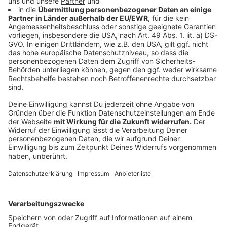
Klar, eine Grippeschutzimpfung hilft natürlich nicht
gegen die typischen Erkältungen. Aber im Schnitt ist
jeder Zweite vor Erkrankungen geschützt. "Bei den
Jüngeren ist er etwas höher, bei Älteren etwas
niedriger", sagt Glasmacher und ergänzt: "Die Impfung
selbst bewirkt - selbst bei Erkrankung - einen Schutz
vor einem schweren Verlauf."
Anzeige
Hände waschen ist das A und O
Anzeige
Bis zu einer Erkrankung muss man es aber nun wirklich
nicht kommen lassen, deshalb gilt laut der Expertin: