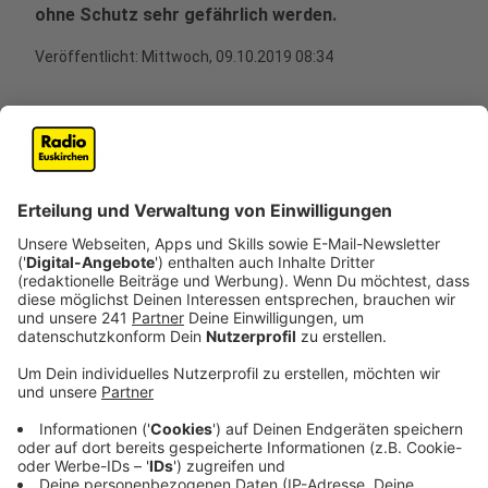
ohne Schutz sehr gefährlich werden.
Veröffentlicht:
Mittwoch, 09.10.2019 08:34
Anzeige
Die erste Erkältungs- und Grippewelle der Influenza-
Saison ist unterwegs. Die Krankmeldungen in
Betrieben häufen sich wieder und damit - sollte man
meinen - auch die Zahlen der Grippeschutzimpfungen.
Das stimmt nur leider nicht.
Anzeige
Denn laut der Techniker Krankenkasse lässt sich
gerade einmal nur jeder Zehnte in Deutschland gegen
Grippe impfen. In Nordrhein-Westfalen sind es sogar