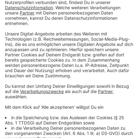
Arbeitgeber bieten schließlich auch schon eine
Grippeschutzimpfung an - es ist also relativ
unkompliziert, sich den Impfstoff verabreichen zu
lassen."
Anzeige
Einzig Menschen mit einer schweren Eiweiß-Allergie
dürften nicht geimpft werden. Doch Personen mit
einer solch schweren Erkrankung kämen tatsächlich
sehr selten vor, erklärt die Biologin weiter.
Anzeige
Welche Vorteile hat eine
Grippeschutzimpfung?
Anzeige