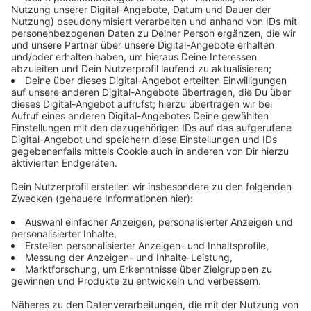
nur neun Prozent aller Bewohner. Viel zu wenig sagt
Susanne Glasmacher, Biologin und Pressesprecherin
beim Robert-Koch-Institut in Bochum. Wir klären mit
ihr ein paar grundlegende Fragen.
Anzeige
Wer ist alles gefährdet?
Anzeige
Schließlich seien so einige Personengruppe gefährdet.
Eine Grippeerkrankung könnte für sie schlimme Folgen
haben, sagt Glasmacher. Wen sie meint, zählt sie hier
auf: "Alle Menschen, die über 60 Jahre alt sind, sollten
sich genauso impfen lassen, wie Schwangere.
Personen mit chronischen Krankheiten, zum Beispiel
mit Diabetes, müsste sich impfen lassen. Viele