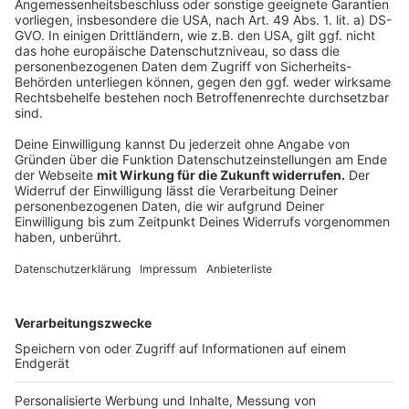
Wir verwenden einen Service eines
Drittanbieters, um Videoinhalte
einzubetten. Dieser Service kann
Daten zu Ihren Aktivitäten
sammeln. Bitte lesen Sie die
Details durch und stimmen Sie der
Nutzung des Service zu, um dieses
Video anzusehen.
Mehr Informationen
OneRepublic erfreut in der Sommerzeit mit einem
Longplayer seine Fans. Mit 15 Titeln ist das sechste
Akzeptieren
Studioalbum der erfolgreichen Band auf dem Markt.
powered by
Usercentrics Consent
Eine der Lead-Singles: "Hurt"
Management Platform
Anzeige