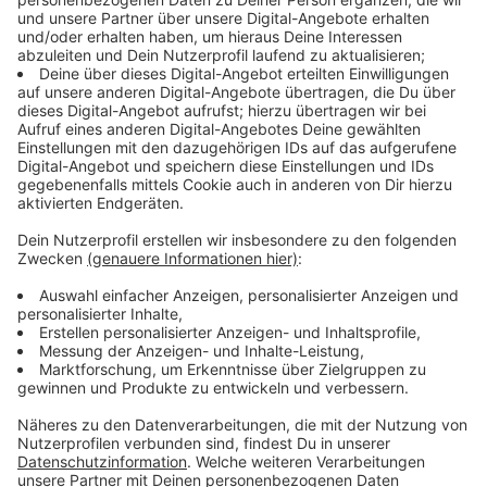
Studioalbum der GRAMMY-nominierten Band, die über
16 Millionen Platten weltweit verkaufen konnte. Die
Platin-Single "I Ain‘t Worried" ist Auftakt ihres neuen
Albums, das insgesamt mit 15 Tracks bestückt ist und
beinhaltet unter anderem die Single "I Don‘t Wanna
Wait" in Kollaboration mit David Guetta.
Über das neue Album erklärt Fronstänger Ryan Tedder:
"'Artificial Paradise' begann eigentlich mit einem Song
namens 'West Coast', den wir 2016 in einem
Hotelzimmer in New Orleans aufgenommen haben.
Dieser Song führte in den letzten acht Jahren zu einer
Reihe von anderen, die zusammen keinen Sinn ergaben,
aber wir sammelten weiter Songs und schrieben
weiter; wie wir es tun, in verschiedenen Hotelzimmern
und Studios auf der ganzen Welt."
Anzeige