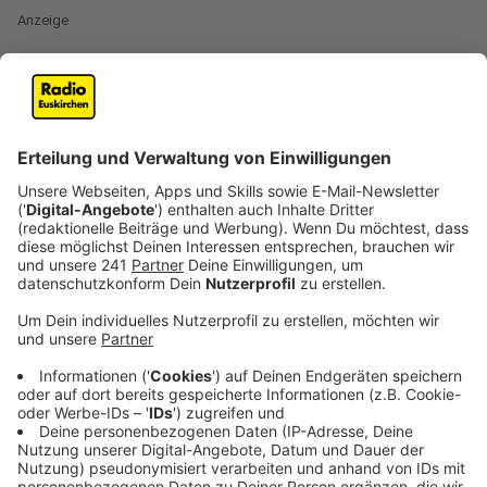
Anzeige
Die Fans dürfen sich auf ein Album freuen, das
OneRepublic und ihr Können ziemlich gut beschreibt.
Von klassischen Pop-Melodien bis zu tiefgründigeren
Balladen. Mit "Artificial Paradise" will die Mega-Band
nochmal eigene Maßstäbe in der Szene setzen und
zeigen, dass sie auch weiterhin zu den absoluten Top-
Acts der Popmusik gehören.
Anzeige
Das sagt die Band über ihr neues Album
Anzeige
Bei "Artificial Paradise" handelt es sich um das sechste