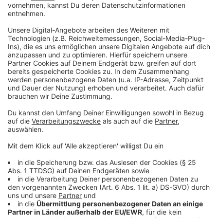
Das neue Album von OneRepublic zum
Durchhören
Anzeige
Anzeige
Die Single "Hurt" von OneRepublic
Anzeige
Wir benötigen Ihre
Zustimmung, um den YouTube
Video-Service zu laden!