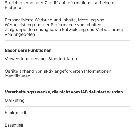
Drittanbieters, um Videoinhalte
einzubetten. Dieser Service kann
Daten zu Ihren Aktivitäten
sammeln. Bitte lesen Sie die
Details durch und stimmen Sie der
Nutzung des Service zu, um dieses
Video anzusehen.
Mehr Informationen
Marks Forsters Single "Farben Leuchten Schwarz" aus
dem neuen Album "Supervision".
Akzeptieren
Anzeige
powered by
Usercentrics Consent
Management Platform
Anzeige