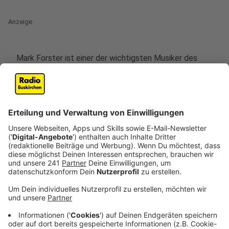
Anzeige
Mark Forster ist einer der wichtigsten Musiker des
Deutsch-Pop. Und er hat seinen Klang in den letzten
Jahren maßgeblich beeinflusst. Mit seinem neuen
Album "Supervision" könnte er das Klangbild des
massentauglichen Deutsch-Pop in eine neue Richtung
treiben. Und das macht er nicht alleine: in seinem
sechsten Studioalbum hat er sich Musikerkollegen aus
ganz unterschiedlichen Genres eingeladen. Mit dabei
sind Clueso, Sportfreunde Stiller und auch der Rapper
Kontra K. Dieser bunte Mix zeigt sich auch in den
Songs. Einige der 15 Songs klingen nach richtigem
Deutschrap, andere sind rockiger und auch der gerade
angesagte Club-/Elektro-Sound hat es auf Mark
Forsters neues Album geschafft.