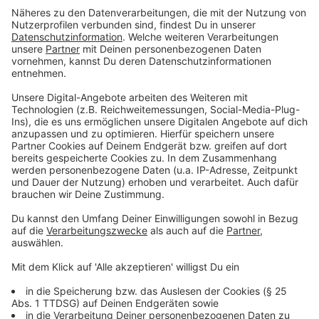
musste der glühende Fan des 1. FC Kaiserslautern an
Clueso denken. Und obwohl Cluesos Stimme noch vom
Festival heiser war, hat er Forster seinen Part
zugeschickt.
Anzeige
Anzeige
Auf dem Album gibt der 40-Jährige aber auch tiefe
Einblicke in Themen, die ihn persönlich beschäftigen.
Dazu gehört auch der Ukraine-Krieg. Den verarbeitet
Forster in "März", indem er den Krieg aus zwei
unterschiedlichen Sichtweisen schildert. Einmal aus
der Sicht eines Ukrainers, der den Angriff direkt
miterlebt und aus der Sicht eines jungen Russen, der
plötzlich eingezogen und in den Krieg geschickt wurde.