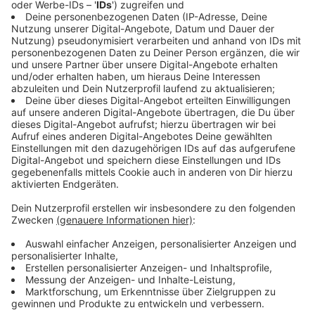
Anzeige
So ist das neue Album "Supervision"
entstanden
Anzeige
So ein richtiges Konzept für das Album gibt es laut
Forster eigentlich nicht. Was sich aber wie ein roter
Faden durch das gesamte Album zieht ist die
Zusammenarbeit mit anderen Künstlern. Die kam wohl
auch eher spontan zu Stande. Bei "Wenn Du Mich
Vergisst", dem ersten Song auf dem Album, hatte
Mark Forster den Song schon fertig geschrieben. Als
er danach auf seiner Hängematte lag, kam ihm die
Idee, dass der Rapper Kontra K gut zu dem Song
passen würde. Und bei "Farben Leuchten Schwarz"