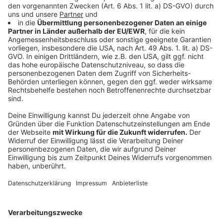
Wir haben für euch das gesamte Album hier
bereitgestellt. Und wie die Single "Farben Leuchten
Schwarz" visuell klingt, seht ihr hier unten.
Anzeige
Mark Forster Single: "Farben Leuchten
Schwarz"
Anzeige
Wir benötigen Ihre
Zustimmung, um den YouTube
Video-Service zu laden!
Wir verwenden einen Service eines