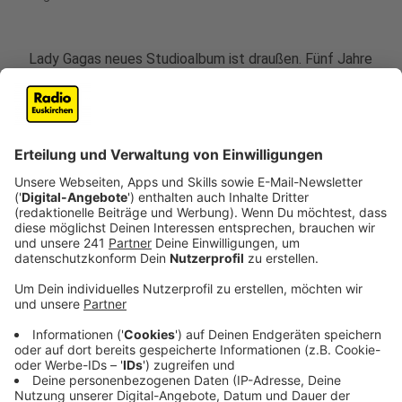
Lady Gagas neues Studioalbum ist draußen. Fünf Jahre
lang mussten ihre Fans auf ein neues Album warten.
Jetzt ist es so weit. Im neuen Album "MAYHEM"
stecken 14 Songs voller Abwechslung. Das Album
besteht aus Welthits wie "Die with a Smile" mit Bruno
Mars oder "Abracadabra". Abgesehen davon, ist es ein
abwechslungsreicher Mix bei dem für alle etwas
passendes dabei ist.
Anzeige
So klingt "MAYHEM"
Anzeige
Mit dem Album "MAYHEM“ erfindet Lady Gaga den