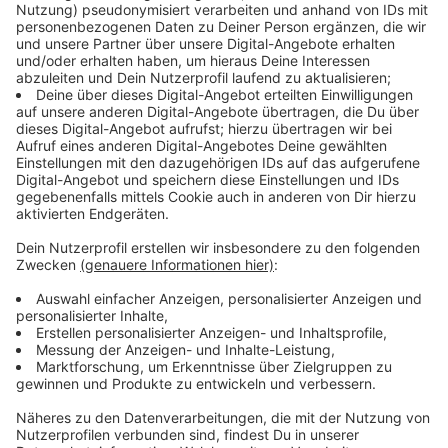
Pop, der sie vor Jahren berühmt gemacht hat, wieder
neu. Es ist eine frische und furchtlose neue
Perspektive, aber auch eine Rückkehr zu ihren alten
Pop-Wurzeln. Es ist ein Album voller Chaos.
Durcheinander gewürfelte Songs mit
unterschiedlichen Musikgenres reihen sich aneinander.
Doch oftmals bleibt eine tiefgründige Message aus.
Für alle die Lust auf oberflächliche Pop-Musik
haben, ist es aber genau das Richtige.
Anzeige
Hier könnt ihr euch das neue Album von Lady
Gaga anhören
Anzeige