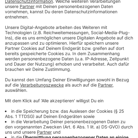
Anzeige
Der Albumname "MAYHEM" bedeutet auf Deutsch
"Chaos". Und das findet sich auch in ihrem Album
wieder. Unter anderem mit "Garden of Eden" findet man
Songs mit rockigen E-Gitarren. Songs wie "Vanish Into
You" und "Zombieboy" erinnern mit ihren
elektrisierenden Beats eher an Disco-Musik aus den
90er Jahren. Aber auch Fans von romantischen
Liebessongs werden in "Mayhem" fündig. "Blade of
Grass" oder "Die with a Smile" sind hoffnungslos
romantisch.
Anzeige
Die Single "Abracadbra" von Lady Gaga