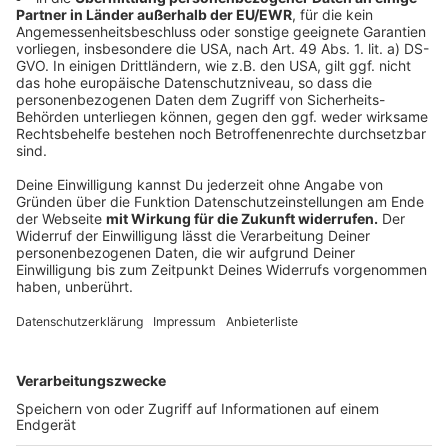
Anzeige
Wir benötigen Ihre
Zustimmung, um den YouTube
Video-Service zu laden!
Wir verwenden einen Service eines
Drittanbieters, um Videoinhalte
einzubetten. Dieser Service kann
Daten zu Ihren Aktivitäten
sammeln. Bitte lesen Sie die
Details durch und stimmen Sie der
Nutzung des Service zu, um dieses
Video anzusehen.
Mehr Informationen
Einer der erfolgreichsten Songs ihres Albums:
Abracadabra
Akzeptieren