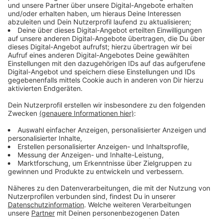
Dabei hat sie sich auch wieder viel prominente Gäste in
Boot geholt. Ariana Grande ist bei "Rain on me", der
aktuellen Single dabei. Elton John kooperiert mit Lady
Gaga bei "Sine from above". Da sind die ersten Takte
fast schon ein kleiner Scherz. Ruhig und mit Regen
unterlegt, nur um dann zu einer Dance-Nummer zu
werden
Anzeige
Pink ist die Farbe des Albums
Anzeige
Lady Gaga will mit dem Albumtitel sagen: "Wir sind alle
so unterschiedlich – und das nicht nur bezogen auf