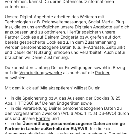
Herkunft und so, sondern unsere Persönlichkeiten sind
so verschieden, aber wir sind uns gleichzeitig auch so
nah. Genau wie die CHROMATISCHEN Töne in der
Musik, immer ein Halbton neben dem nächsten." Lady
Gaga hat das Album in einer harten Zeit geschrieben,
sagt sie. Aber sie hat ihre Freundlichkeit
wiedergefunden und will die nun verbreiten. Denn
Freundlichkeit macht uns von allem frei und scheitert
nie.
Anzeige
Anzeige
Wir benötigen Ihre
Zustimmung, um den YouTube