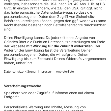
Video-Service zu laden!
Wir verwenden einen Service eines
Drittanbieters, um Videoinhalte
einzubetten. Dieser Service kann
Daten zu Ihren Aktivitäten
sammeln. Bitte lesen Sie die
Details durch und stimmen Sie der
Nutzung des Service zu, um dieses
Video anzusehen.
Mehr Informationen
Lady Gaga - Stupid Love (Official Music Video)
Akzeptieren
Anzeige
powered by
Usercentrics Consent
Management Platform