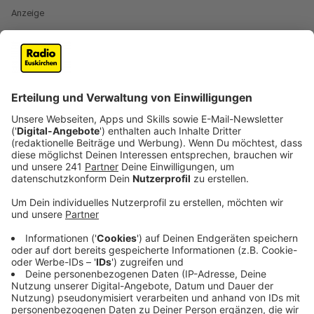
Anzeige
Zurück zu den Wurzeln, ein bisschen - das scheint die
Devise hinter "Chromatica" zu sein. Lady Gaga ist
zurück zu ihrem extrem tanzbaren
Dance-Pop der
ersten Alben gegangen.Aber auch viel Neues mischt
sie in ihren Sound. Zwischen 90er-Sounds und
modernem Pop, den die aktuellen DJs populär
gemacht haben. Ganz viel Madonna können wir
raushören und auch das erste Album von Daft Punk
steckt hier immer mal mit drin in "Chromatica".
Anzeige
Elton John als Gast - aber ohne Ballade
Anzeige