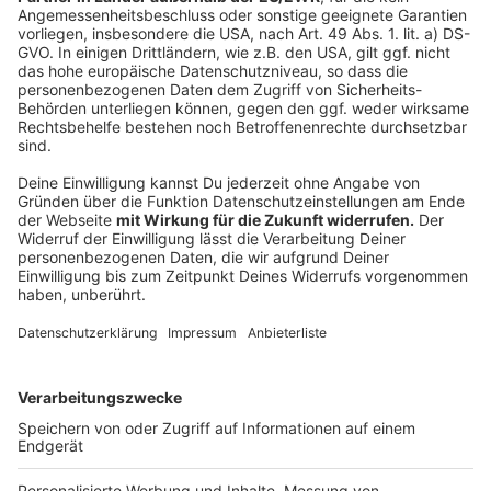
Zustimmung, um den YouTube
Video-Service zu laden!
Wir verwenden einen Service eines
Drittanbieters, um Videoinhalte
einzubetten. Dieser Service kann
Daten zu Ihren Aktivitäten
sammeln. Bitte lesen Sie die
Details durch und stimmen Sie der
Nutzung des Service zu, um dieses
Video anzusehen.
Mehr Informationen
Das vierte Studioalbum von Joris ist da. Es heißt "viel
zu retro". Eine Single davon ist "das leben ist..." - die
Akzeptieren
hört ihr hier.
powered by
Usercentrics Consent
Anzeige
Management Platform