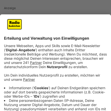
Anzeige
Mit seinem neuen Album verspricht Joris Musik aus
dem Innersten, aus einer künstlerischen und privaten
Phase aus Höhen und Tiefen, die den 35-Jährigen vor
neue Herausforderungen gestellt hat. Es sollten
ungefilterte Gefühle, die unmittelbar im Studio, in
einem zwei-jährigen Prozess, festgehalten wurden.
Dabei hat sich Joris auf das eine verlassen, was nicht
berechenbar ist: Live spielen. Was der Musiker mit
seiner Band seit zehn Jahren präsentiert, hat er auf
das Album übertragen. Alle Songs der neuen Platte
sind gemeinsam im Studio eingespielt worden.
Anzeige