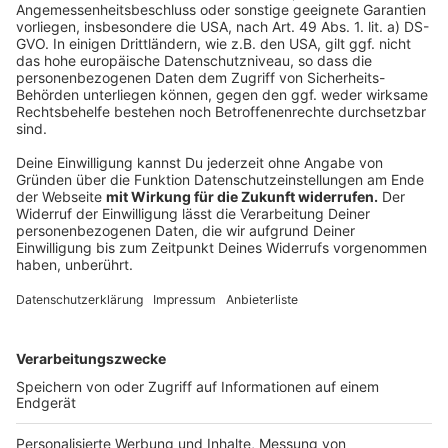
Wir benötigen Ihre
Zustimmung, um den YouTube
Video-Service zu laden!
Wir verwenden einen Service eines
Drittanbieters, um Videoinhalte
einzubetten. Dieser Service kann
Daten zu Ihren Aktivitäten
sammeln. Bitte lesen Sie die
Details durch und stimmen Sie der
Nutzung des Service zu, um dieses
Video anzusehen.
Mehr Informationen
Ellie Goulding - Power
Akzeptieren
Anzeige
powered by
Usercentrics Consent
Management Platform