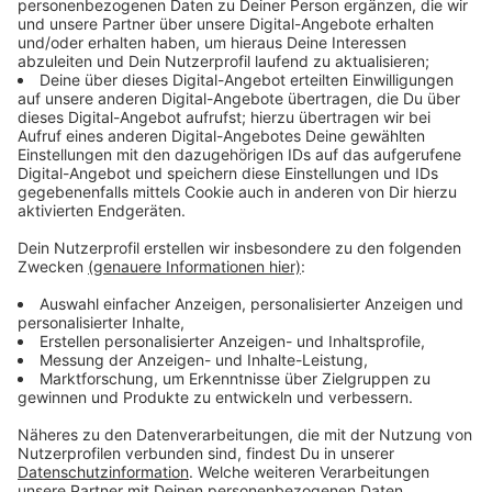
Die Kraft von innen
Anzeige
Seit ihrem Debut, hat sich viel verändert für Ellie. Sie
hatte mehr als eine Beziehung in der Zeit, unter
anderem mit ein paar berühmten Kollegen. Daraus hat
sie gelernt: "Wir alle tendieren von Natur aus dazu, sich
von unserem Partner beschützen zu lassen. Ich habe
mittlerweile gelernt, diese unglaubliche Stärke in uns
selbst zu finden. Wir können an so vielen Stellen an uns
selbst arbeiten, ohne einen Einfluss von außen."
Anzeige
Wünsche für die Zukunft
Anzeige