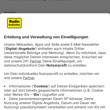
Anzeige
Zehn Jahre nach ihrem Debüt bringt Ellie Goulding ihr
viertes Album heraus. Dabei ist "Brightest Blue" in zwei
Teile aufgeteilt. "Die A-Seite besteht vor allem aus
MIR. Ich habe die Texte geschrieben, an den Melodien,
Chören und Akkorden gearbeitet. Und die B-Seite ist
eher so ein Alter Ego. Ich wollte auch diesen Songs
Platz einräumen, die vor allem in den USA erfolgreich
waren. Aber mit ihnen identifiziere ich mich als
Künstlerin nicht so sehr. Darum die Idee des Alter
Ego.", erzählt Ellie im Interview mit uns.
Anzeige