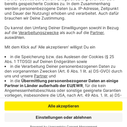
Mehr Informationen
Einer der re-recordeten Songs des Albums "The
Liechtenstein Tapes": Die Fantastischen Vier - Die Da
Akzeptieren
(The Liechtenstein Tapes)
powered by
Usercentrics Consent
Anzeige
Management Platform
Anzeige
Anzeige
Anzeige