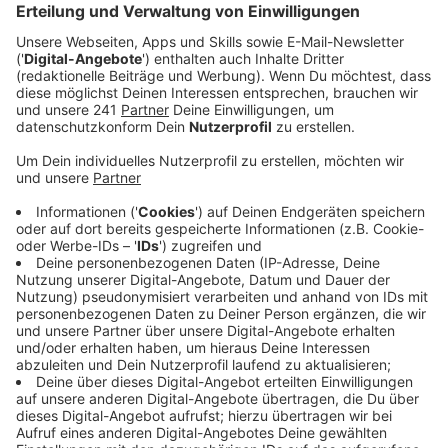
Anzeige
33 Jahre Bandgeschichte: Die Fantastischen Vier
veröffentlichen The Liechtenstein Tapes. Im Sommer
2022 gingen die Fantastischen Vier mit "Für immer 30
JAHRE LIVE" auf große Jubiläumstour durch ganz
Deutschland. Rund 250.000 Fans feierten eine große
Party mit Michi Beck, Thomas D, Smudo und
And.Ypsilon. Jetzt veröffentlicht die Band ihr neues
Projekt "The Liechtenstein Tapes" - mit 15 Studio-
Neuaufnahmen aus über 30 Jahren Bandgeschichte.
Die Vier interpretieren ihre größten Songs aus ganz
unterschiedlichen Epochen so, wie sie, im Jahr 2023,
klingen sollten. Die originale Studio-Version trifft auf
das 'Neue' einer Live-Version.
Anzeige