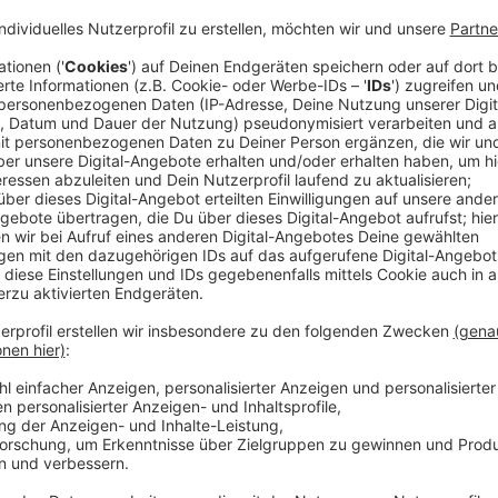
Nach Mega-Hits wie "Sofia" oder "La cintura" schicke
erneut wieder ein paar Songs an, die das Zeug zu gr
Single "Magia" oder aber auch "Manana" wäre. Er aber
Sommerhits zurück: "Ich glaube, Sommerhit ist einfac
gegenüber der "Mallorca Zeitung".
Anzeige
Globetrotter hat keine Heimat
Anzeige
Seine Songs lassen sich wunderbar am Strand auf Ma
abspielen. Egal wo, Alvaro Soler scheint auch schon 
Bekanntermaßen viel unterwegs ist auch der 30-Jähri
Barcelona und Berlin hin und her, spielt auch mal Tenn