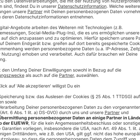
Zurück zur Musik: Soler baut in seinen X Songs auf "M
Anzeige
Anzeige
Wir benötigen Ihre Z
den YouTube Video
laden!
Wir verwenden einen S
Drittanbieters, um V
einzubetten. Dieser Servi
Ihren Aktivitäten sammeln.
die Details durch und s
Nutzung des Service zu, 