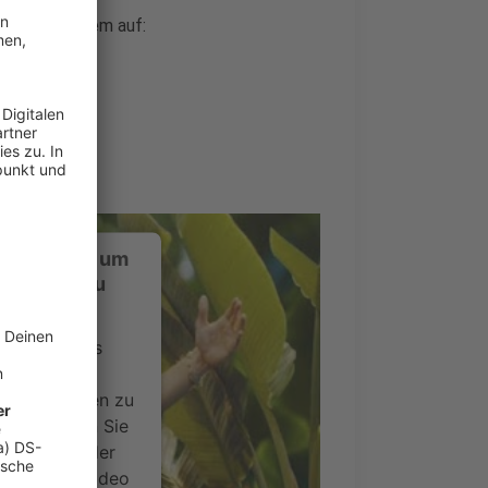
agia" vor allem auf:
ustimmung, um
-Service zu
ervice eines
ideoinhalte
ce kann Daten zu
 Bitte lesen Sie
timmen Sie der
um dieses Video