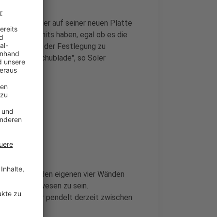
n sich bei Soler auf seiner neuen Platte
oßen Sommerhits haben, egal ob es die
 hält sich mit der Festlegung zu
h nur eine Schublade", so Soler
llorca oder den eigenen vier Wänden
längst da gewesen zu sein.
ge selbst. Er pendelt derzeit zwischen
is in Tokyo.