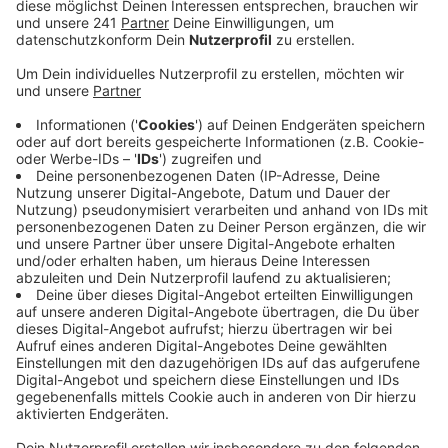
Anzeige
Nach der Zeitumstellung am Wochenende ist es jetzt
wieder abends früher dunkel. Die Polizei im Kreis
Euskirchen legt deshalb einen besonderen Fokus auf
gute Sichtbarkeit im Straßenverkehr. Die Initiative für
mehr Sicherheit im Straßenverkehr läuft diese Woche
landesweit.
Am Mittwoch sind dazu Licht-Kontrollen an Fahrrädern
geplant und bei Fußgängern will die Polizei schauen, ob
sie gut erkennbar sind. Denn mit Beginn der dunklen
Jahreszeit steigt auch das Risiko für Fußgänger, im
Straßenverkehr übersehen und angefahren zu werden.
Um für mehr Sicherheit im Straßenverkehr zu sorgen,
hat die Kreispolizei Euskirchen bereits am Montag in