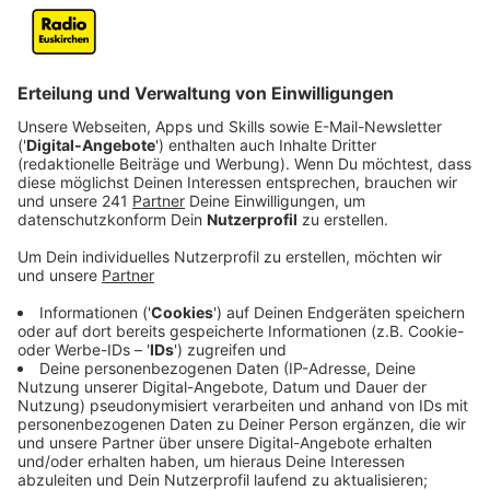
Veröffentlicht:
Dienstag, 25.11.2025 06:12
Anzeige
Die Euskirchener Frauenberatungsstelle lässt 10.000
Brötchentüten in Bäckereien im südlichen Kreis
Euskirchen verteilten. Darauf sind Notfallnummern und
Infos gedruckt. Denn viele Frauen wüssten nicht, wo
sie Hilfe bekommen könnten, heißt es. Außerdem
seien die Beratungsstellen vom Land aus oft schwer
zu erreichen. Frauen zögerten auch, Hilfe anzunehmen,
aus Angst, dafür bezahlen zu müssen. Die
Frauenberatungsstelle weist deshalb noch mal darauf
hin, wie wichtig ihre Finanzierung sei, sie müsse zu einer
Pflichtaufgabe der Politik werden.
Anzeige