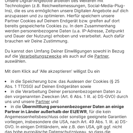
Um auch bildlich ein Zeichen gegen Gewalt an Frauen
zu setzen, lässt die Stadt Euskirchen am
Dienstagabend (25.11.) das alte Rathaus orange
beleuchten, die Farbe steht für eine Zukunft ohne
Gewalt an Frauen.
In Köln ist die Aktion "Reden kann retten" gestartet -
dort wird zum Beispiel an Info-Screens in U-Bahn-
Haltestellen auf Hilfsangebote hingewiesen und ein
halbes Jahr lang fährt jetzt eine speziell gebrandete
Bahn gegen patriarchale Gewalt durch die Stadt.
Anzeige
©
Tim Nolden / Stadt Euskirchen
Das Alte Rathaus in Euskirchen, orange angestrahlt.