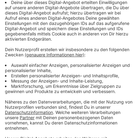
Viele Beratungsgespräche
Anzeige
Dass es einen großen Bedarf gibt, zeigen die Zahlen
der Frauenberatungsstelle. Im vergangenen Jahr hat
sie fast 973 Einzelberatungen durchgeführt. Dabei
ging es unter anderem um Häusliche und sexualisierte
Gewalt, Trennung und Scheidung, aber auch um
Probleme mit den Kindern. Den Kontakt zur
Frauenberatungsstelle gibt es
hier
.
Anzeige
Sichtbare Zeichen gegen Gewalt
Anzeige