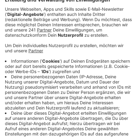
Veröffentlicht:
Dienstag, 29.01.2019 14:07
Anzeige
In den vergangenen zwei Jahrzehnten haben wir in
ganz NRW Kinder, Jugendliche und ihre Familien
unterstützt, die materiell, finanziell und seelisch in Not
geraten sind. Über 50 Millionen Euro konnten
gesammelt, über 45.000 Anträge auf Hilfe bewilligt
und mehr als 180.000 Kindern und Jugendlichen aus
NRW geholfen werden.
Ins Leben gerufen wurde die Aktion von den 45 NRW-
Lokalradios, dem Rahmenprogramm radio NRW, den
Caritasverbänden der fünf NRW-Bistümer sowie der
Diakonie Rheinland-Westfalen-Lippe.
Die Aktion Lichtblicke e.V. kümmert sich besonders um