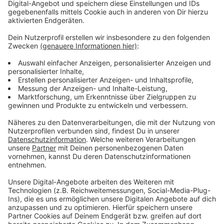
Menschen unter uns, die schwere Schicksalsschläge
hinnehmen müssen: Die Schwachen und
Benachteiligten in unserer Gesellschaft, die keine
Lobby für ihre Anliegen haben. Hier sind es vor allem
Kinder, die besonders unter den Notsituationen leiden,
in die ihre Familien geraten. Und gerade den Kleinsten
wollen wir Aufmerksamkeit, Solidarität und Mittel
spenden. Kinder sind unsere Zukunft und haben die
solidarische Hilfe aller verdient. Wir nehmen mit
unserer Arbeit unsere gesellschaftliche
Verantwortung wahr, wollen Lobby und Stimme sein
und Hilfebedürftigen in Nordrhein-Westfalen
tatkräftig helfen. Unbürokratisch, schnell und effektiv.
Mitarbeiter der Wohlfahrtsverbände vor Ort sorgen
dafür, dass Ihre Spenden ausschließlich für die
beantragten Zwecke eingesetzt werden.