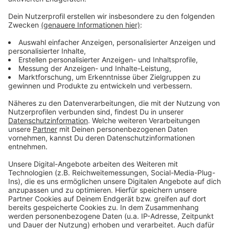
Taschen zu machen, die Wertgegenstände in die
vorderen Tasche. Und der Appell an die Männer: Auch
das Portemonnaie gehört nicht in die Gesäßtasche
sondern ebenfalls nach vorne. Noch mehr Tipps von
der Polizei gibt es
hier
.
Auch was die Wohnungseinbrüche angeht ist die
Polizei Euskirchen zufrieden. Dank der guten
Prävention und den Schutzmaßnahmen der Menschen
würden viele Einbrüche nur beim Versuch bleiben.
Außerdem würde ein Viertel aller Einbrüche aufgeklärt.
Anzeige
Anzeige