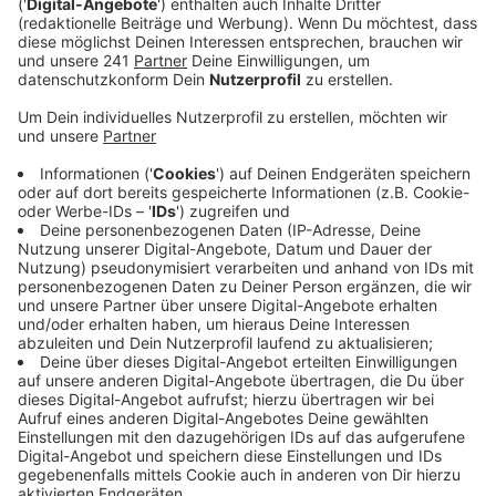
Anzeige
Ulrich Linden von der Polizei Euskirchen sagt, dass bei
größeren Events die Wahrscheinlichkeit für
Taschendiebstähle steigt. Dennoch seien
Taschendiebstähle in Euskirchen insgesamt kein
großes Problem:
"Sicherlich auch unserer ländlichen Struktur gedankt
sind wir landesweit bei den Fallzahlen in einem
zufriedenstellenden Bereich. Wir hatten im Jahr 2022
im Kreis Euskirchen 116 Taschendiebstähle. Das ist
kein statistisches Problem, sondern nur ein
Prozentwert unserer gesamten
Kriminalitätsbelastung."
Die Tipps gegen Taschendiebe: Reißverschlüsse und