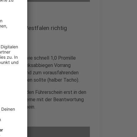
rdrhein-Westfalen richtig
 Beispiel, wie schnell 1,0 Promille
 man beim Linksabbiegen Vorrang
welcher Abstand zum vorausfahrenden
halten werden sollte (halber Tacho).
ahrer, die den Führerschein erst in den
weniger Probleme mit der Beantwortung
en Führerschein.