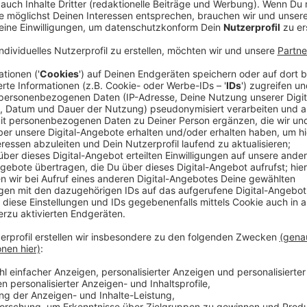
(adac/josch) - Auch in Nordrhein-Westfalen beantwor
Testfragen aus dem amtlichen Katalog der Führersch
teilweise korrekt. Nur ein Prozent (!) der Befragten
80 Prozent richtige Antworten. Der Wissenstest läs
Im Durchschnitt lagen die NRW-Autofahrer lediglich b
(9,6). Damit landet NRW im bundesweiten Vergleich 
richtigen Antworten gaben Autofahrer aus Niedersac
schwieriger als das normale Prüfungsniveau. Das Erg
große Lücke beim Verkehrswissen der Autofahrer. Au
Fall zu schweren Unfällen führen“, sagt ADAC-Verke
größten Probleme hatten Autofahrer in NRW laut A
Telefonieren im Auto, Reißverschlussverfahren,
Umweltplakette
.
Anzeige
©
ADAC NRW