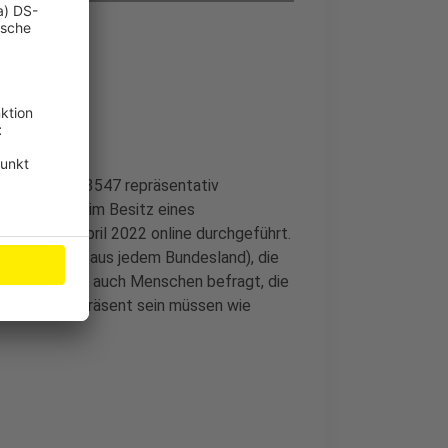
C insgesamt 3547 repräsentativ
s NRW), die im Besitz eines
is zum 1. April 2022 online durchgeführt.
 oder mehr aus jedem Bundesland), die
 Damit wurden auch Menschen befragt, die
aber ebenso präsent sein müssen wie