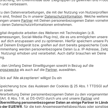
Anzeige
Bei diesen Themen lagen die meisten aus No
Anzeige
Immerhin: Über 80 Prozent der Befragten wussten zum
Alkohol im Blut abgebaut werden (10 Stunden), wem
gewähren muss (Autos, Radfahrer, Fußgänger) und 
Fahrzeug außerhalb geschlossener Ortschaften einge
Wenig überraschend: Laut ADAC-Umfrage hatten Autof
vergangenen zwei Jahren gemacht haben, deutlich 
der Fragen als Menschen mit einem über 20 Jahre alt
Anzeige
©
ADAC NRW