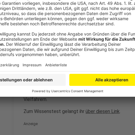
Anzeige
So kam die Umfrage vom ADAC zustande
Anzeige
Für den "Wissenstest Autofahrer 2022" hat der ADA
ausgewählte Menschen ab 17 Jahren befragt (408 au
Führerscheins sind. Die Umfrage wurde vom 17. März b
Befragt wurden Menschen aus ganz Deutschland (200
mindestens drei Tage im Jahr mit dem Auto fahren.
selten am Steuer sitzen, denen die Verkehrsregeln 
Vielfahrern.
Zum Wissenstest gelangt ihr
über diesen Link
.
Anzeige