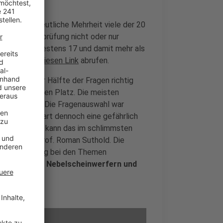
tete eine deutliche Mehrheit viele der 20
ein-Theorieprüfung nicht oder nur
 kam auf mindestens 17 und damit mehr als
st sich
über diesen Link
abrufen.
ei knapp der Hälfte der Fragen richtig
auf dem achten Platz. Die meisten
hsen (10,3). "Die Fragenauswahl war
ebnis offenbart dennoch eine gefährlich
f der Straße kann das im schlimmsten
hrsexperte Prof. Roman Suthold. Die
DAC Befragung bei den Themen
 Nutzung von Nebelscheinwerfern und