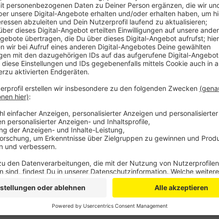
sichergehen und nicht direkt hektisch eine Not
recherchieren, woher der Kundendienst kommt un
Überteuerte Rechnungen nicht bezahlen. Ist das 
Verbraucherzentrale nur noch schwer helfen.
Veröffentlicht:
Donnerstag, 02.07.2020 16:12
Anzeige