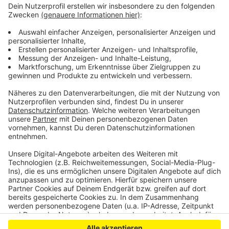
Ausstellung. Er malt jetzt das abstraktes Kunstwerk
an zwei Seiten des Treppenhausturms vom Parkhaus.
Dazu steht er in bis zu elf Metern Höhe auf einer
Hebebühne.
Möglich wurde der Auftrag durch Sponsoren und die
SVE, die den Turm zur Verfügung stellt.
Anzeige
Anzeige
Anzeige