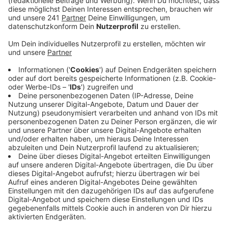
abstraktes Kunstwerk am Treppenhausturm.
Veröffentlicht:
Donnerstag, 03.04.2025 06:05
Anzeige
Das Wandbild ist abstrakt – also Linien und Farben,
aber keine Figuren oder Schriftzüge sind dort zu
sehen. Und die Menschen, die dort vorbeikommen,
können selbst überlegen, was das Ganze bedeuten
soll, sagt Künstler Kai „Semor“ Niederhausen aus Köln.
Er ist international tätig, auch in Miami und Paris sind
seine Werke zu sehen.
Hintergrund für das riesige Kunstwerk am Euskirchener
Parkhaus ist, dass es vorher eine Ausstellung im
Stadtmuseum zum Thema Urban Street-Art und
Graffiti gab. Niederhausen ist einer der Künstler der