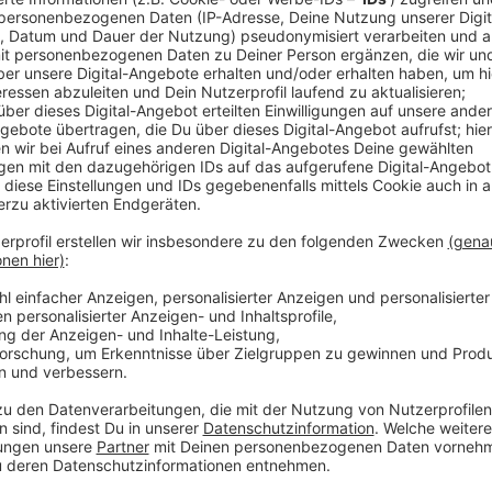
Der Katharinenhof, ein durch die Flutkatastrophe vor
Gebäude, wird nun abgerissen. Der Prozess verzöger
Substanzen im Bau, die eine erneute Genehmigung er
laufen die Abrissarbeiten, teilt die Stadt Schleiden m
Auf der frei werdenden Fläche soll ein Parkplatz f
entstehen, der spätestens zur Sommersaison fertigges
Stadt, den Parkplatz mit Büschen und Bäumen zu gest
Gemünd zu etablieren.
Anzeige
Parken in Schleiden soll kostenlos bleibe
Anzeige
Bürgermeister Pfennings versichert, dass das Parken 