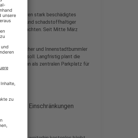
 über 3,5 Jahren stark beschädigtes
te sich aufgrund schadstoffhaltiger
forderlich machten. Seit Mitte März
it.
ür Freibadbesucher und Innenstadtbummler
tellt sein soll. Langfristig plant die
alten, um ihn als zentralen Parkplatz für
n - aber mit Einschränkungen
in Schleiden weiterhin kostenlos bleibt,