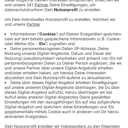
Im vergangenen Jahr hatte die Experten der
Bundesanstalt für Straßenwesen Mängel an der
Krebsbachtalbrücke bei Mechernich festgestellt.
Veröffentlicht:
Montag, 18.03.2019 06:37
Anzeige
Wegen der Mängel muss die A1-Krebsbachtalbrücke
verstärkt werden. Aktuell laufen die Planungen dafür.
Dabei haben die Straßenbauer Möglichkeiten
gefunden, zum einen die Sanierungskosten zu senken
und zum anderen die Behinderungen für Auto- und
LKW-Fahrer zu verringern. Dadurch ist allerdings der
ursprüngliche Zeitplan durcheinander gekommen. Der
Landesbetrieb Straßen NRW rechnet damit, dass die