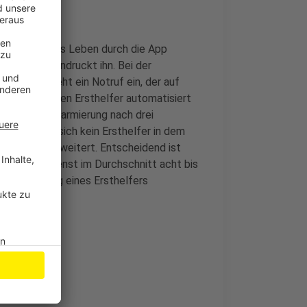
ur ein einziges Leben durch die App
n sind, beeindruckt ihn. Bei der
nmelden. Geht ein Notruf ein, der auf
e Leitstelle den Ersthelfer automatisiert
 bei einer Alarmierung nach drei
llort. Hält sich kein Ersthelfer in dem
Kilometern erweitert. Entscheidend ist
r Rettungsdienst im Durchschnitt acht bis
Unterstützung eines Ersthelfers