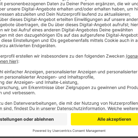
Anzeige
Laut ihm wäre es bereits ein Erfolg gewesen, wenn n
gerettet worden wäre. Dass es jetzt so viele geworde
Corhelper-App können sich Geschulte als Ersthelfer a
einen Herz-Kreislauf-Stillstand hinweist, alarmiert di
parallel zum Rettungsdienst. Die Corhelper-App sucht
Ersthelfern in einem Radius von 100 Metern zum Notfa
Bereich auf, wird der Radius automatisch bis zu vier 
nämlich der Faktor Zeit bei einem Herzinfarkt. Da de
zwölf Minuten bis zum Einsatzort braucht, kann die 
lebensrettend sein.
Anzeige