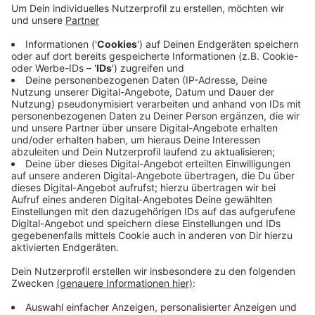
infiziert war – Covid 19 war bei ihm aber nicht die
führende Todesursache, so der Kreis. Weil
gleichzeitig rund 70 Menschen seit heute als
genesen gelten, ist die Zahl der akuten Fälle
kreisweit auf 352 gesunken. Auch die Sieben-Tage-
Inzidenz ist leicht gefallen, sie liegt jetzt bei 139,6.
Veröffentlicht:
Freitag, 20.11.2020 16:14
Anzeige
Anzeige