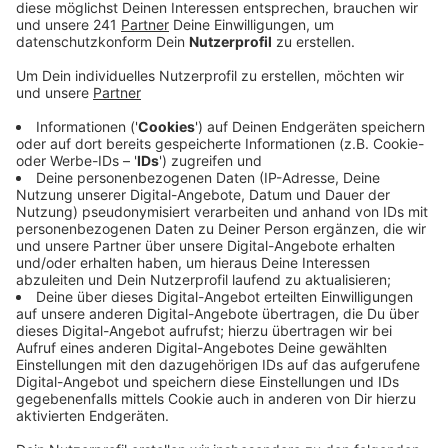
Anzeige
Unterdessen schlägt die Stadt Köln Alarm. Die Zahl
der Coronafälle auf der Intensivstation sei in den
vergangenen Tagen dynamisch angestiegen, allein in
den letzten drei Tagen von 91 auf 106. Ab Montag
müssen deswegen alle Kölner Museen und der Kölner
Zoo wieder schließen. Von den Intensivstationen im
Kreis Euskirchen gab es diese Woche gemischte
Rückmeldungen. Während das Marienhospital in
Euskirchen auch von steigenden Zahlen auf der
Intensivstation berichtete, gab das Kreiskrankenhaus
Mechernich an, die dritte Welle noch nicht zu spüren.
Die aktuelle Corona-Lage im Kreis Euskirchen im
Überblick (Stand 09.04.2021):