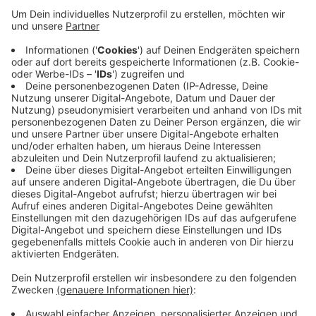
Mechernich gibt es jeweils knapp 50 akute Corona-
Infektionen.
Veröffentlicht:
Mittwoch, 27.10.2021 16:58
Anzeige
Trotz der vielen Neuinfektionen bleibt die 7-Tage-
Inzidenz im Kreis Euskirchen im Vergleich zu Dienstag
unverändert. Sie liegt laut RKI auch am Mittwoch bei
65,9.
Anzeige