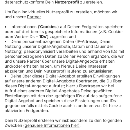
Deutsche Rote Kreuz im Kreis Euskirchen
kostenlose Infoveranstaltungen zu den Themen
„Vorsorge treffen“ und „Verhalten im Notfall“ an.
Die nächsten kostenlosen Online-Termine sind am
26.+27.09.2022
19.+21.10.2022
03.+04.11.2022
jeweils von 19:00 bis 20:30 Uhr
Infos gibt es bei Myriam Kemp: 02251 79119509
oder per Email: mkemp@drk-eu.de
Veröffentlicht:
Sonntag, 18.09.2022 20:33
Anzeige