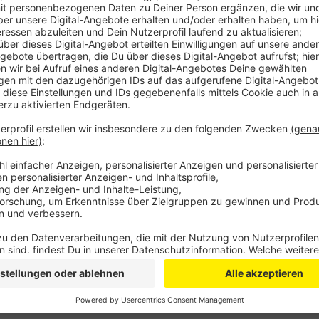
Teilnehmer erfahren in der öffentlichen Stadtführu
Stadt Zülpich bis zur Neuzeit. Wer sich für eine indiv
unter 02252 52-212 oder per E-Mail an
stadtfuehrun
Wann: Samstag, 26.09., jeweils um 11 Uhr
Wo: Marktplatz, 53909 Zülpich
Kosten: 5 Euro, Zahlung vor Ort an die Gästeführerin
Anzeige