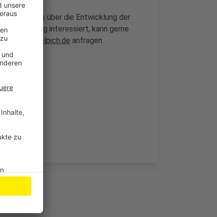
ng Spannendes über die Entwicklung der
iduelle Führung interessiert, kann gerne
g@stadt-zuelpich.de
anfragen.